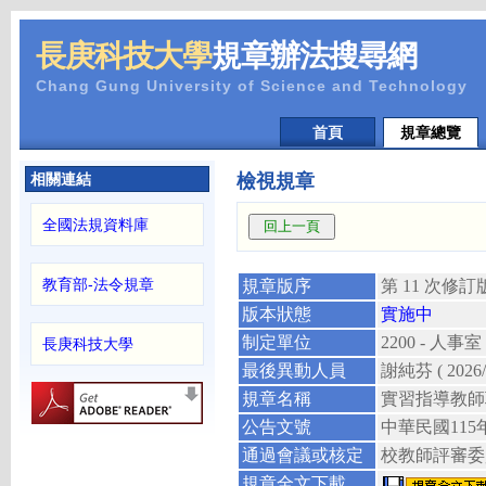
長庚科技大學
規章辦法搜尋網
Chang Gung University of Science and Technology
首頁
規章總覽
相關連結
檢視規章
全國法規資料庫
教育部-法令規章
規章版序
第 11 次修訂
版本狀態
實施中
制定單位
2200 - 人事室
長庚科技大學
最後異動人員
謝純芬
( 2026
規章名稱
實習指導教師
公告文號
中華民國
115
通過會議或核定
校教師評審委
規章全文下載