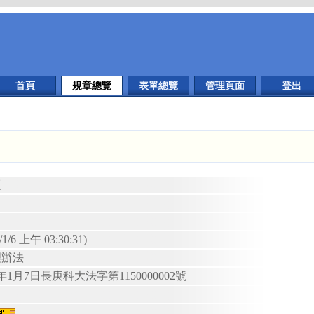
首頁
規章總覽
表單總覽
管理頁面
登出
版
6/1/6 上午 03:30:31)
理辦法
5年1月7日
長庚科大法字
第
1150000002
號