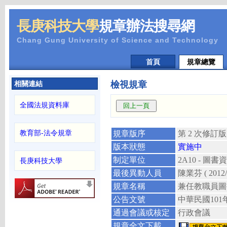
長庚科技大學
規章辦法搜尋網
Chang Gung University of Science and Technology
首頁
規章總覽
相關連結
檢視規章
全國法規資料庫
教育部-法令規章
規章版序
第 2 次修訂版
版本狀態
實施中
制定單位
2A10 - 
長庚科技大學
最後異動人員
陳業芬
( 2012
規章名稱
兼任教職員圖
公告文號
中華民國
101
通過會議或核定
行政會議
規章全文下載