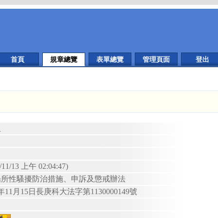
首頁
規章總覽
表單總覽
管理頁面
登出
版
4/11/13 上午 02:04:47)
場所性騷擾防治措施、申訴及懲戒辦法
3年11月15日
長庚科大法字
第
1130000149
號