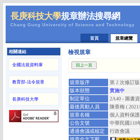
長庚科技大學
規章辦法搜尋網
Chang Gung University of Science and Technology
首頁
規章總覽
相關連結
檢視規章
全國法規資料庫
教育部-法令規章
規章版序
第 2 次修訂版
版本狀態
實施中
制定單位
2A40 - 
長庚科技大學
最後異動人員
陳香梅
( 2021
規章名稱
個人資料保護
公告文號
中華民國
110
通過會議或核定
行政會議
規章全文下載