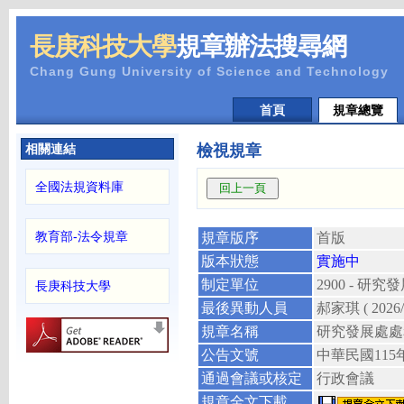
長庚科技大學
規章辦法搜尋網
Chang Gung University of Science and Technology
首頁
規章總覽
相關連結
檢視規章
全國法規資料庫
教育部-法令規章
規章版序
首版
版本狀態
實施中
制定單位
2900 - 研究
長庚科技大學
最後異動人員
郝家琪
( 2026
規章名稱
研究發展處處
公告文號
中華民國
115
通過會議或核定
行政會議
規章全文下載