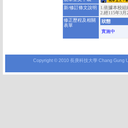
新/修訂條文說明
1.依據本校
2.經115年
修正歷程及相關
狀態
表單
實施中
Copyright © 2010 長庚科技大學 Chang Gung Univer