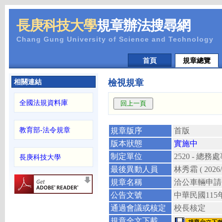
長庚科技大學
規章辦法搜尋網
Chang Gung University of Science and Technology
首頁
規章總覽
相關連結
檢視規章
全國法規資料庫
教育部-法令規章
規章版序
首版
版本狀態
實施中
制定單位
2520 - 總
長庚科技大學
最後異動人員
林秀霜
( 2026
規章名稱
洽公車輛申請
公告文號
中華民國
115
通過會議或核定
校長核定
規章全文下載