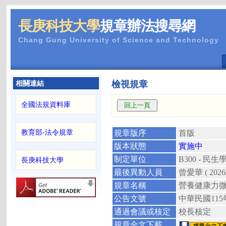
長庚科技大學
規章辦法搜尋網
Chang Gung University of Science and Technology
相關連結
檢視規章
全國法規資料庫
教育部-法令規章
規章版序
首版
版本狀態
實施中
制定單位
B300 - 
長庚科技大學
最後異動人員
曾愛華
( 202
規章名稱
營養健康力
公告文號
中華民國
11
通過會議或核定
校長核定
規章全文下載