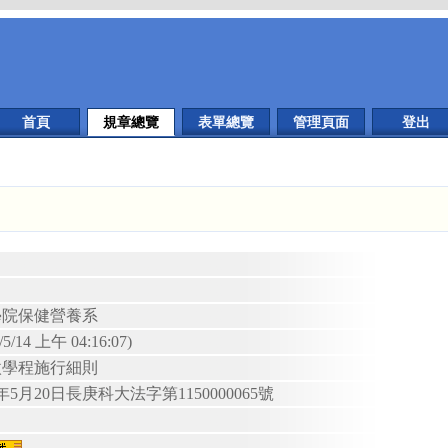
首頁
規章總覽
表單總覽
管理頁面
登出
民生學院保健營養系
6/5/14 上午 04:16:07)
微學程施行細則
5年5月20日
長庚科大法字
第
1150000065
號