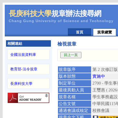
長庚科技大學
規章辦法搜尋網
Chang Gung University of Science and Technology
首頁
規章總覽
相關連結
檢視規章
全國法規資料庫
教育部-法令規章
規章版序
第 2 次修訂版
版本狀態
實施中
制定單位
2700 - 學生
長庚科技大學
最後異動人員
王璽惠
( 2026
規章名稱
學生事務處設
公告文號
中華民國
115
通過會議或核定
校務會議
規章全文下載