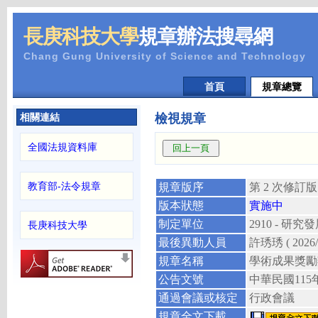
長庚科技大學
規章辦法搜尋網
Chang Gung University of Science and Technology
首頁
規章總覽
相關連結
檢視規章
全國法規資料庫
教育部-法令規章
規章版序
第 2 次修訂版
版本狀態
實施中
制定單位
2910 - 
長庚科技大學
最後異動人員
許琇琇
( 2026
規章名稱
學術成果獎勵
公告文號
中華民國
115
通過會議或核定
行政會議
規章全文下載