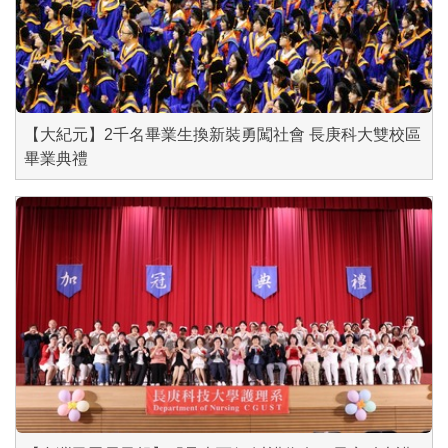
【大紀元】2千名畢業生換新裝勇闖社會 長庚科大雙校區
畢業典禮