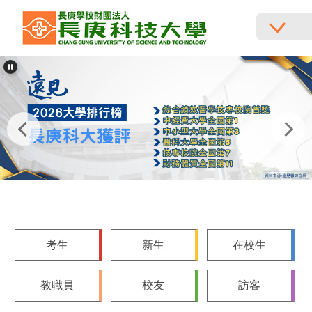
跳
到
主
要
內
容
區
考生
新生
在校生
教職員
校友
訪客