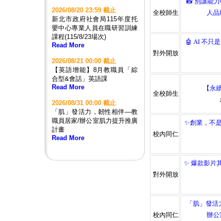
📸 別讓
2026/08/20 23:59 截止
全校師生
人品
新北市政府社會局115年度托
嬰中心專業人員在職研習訓練
課程(115/8/23場次)
🤖 AI 不
Read More
對外開放
2026/08/21 00:00 截止
【英語增能】8月教職員「綜
合型&會話」英語課
Read More
【永
全校師生
2026/08/31 00:00 截止
「肌」發活力，韌性相伴—教
職員居家/辦公室肌力提升推廣
✨創業，不
計畫
校內同仁
Read More
✨ 爆款影片
對外開放
「肌」發活
校內同仁
辦公