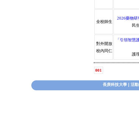
2026藥物
全校師生
民
「引領智慧
對外開放
校內同仁
護
001
長庚科技大學
|
活動