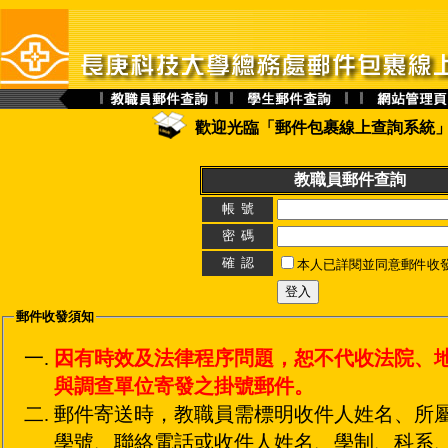
歡迎光臨「郵件包裹線上查詢系統」2
教職員郵件查詢
帳 號
密 碼
確 認
本人已詳閱並同意郵件收
郵件收發須知
因有時效及法律程序問題，恕不代收法院、
與調查單位寄發之掛號郵件。
郵件寄送時，教職員需標明收件人姓名、所
學號、聯絡電話或收件人姓名、學制、科系