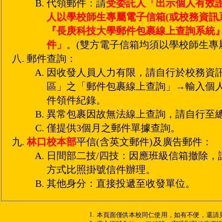
代領郵件：請
受委託人「出示個人有效
人以學校師生專屬電子信箱(或校務資訊
『長庚科技大學郵件包裹線上查詢系統
件」
。(雙方電子信箱均須以學校師生專
郵件查詢：
因收發人員人力有限，請自行於校務資
區」之「郵件包裹線上查詢」→輸入個
件領件紀錄。
異常包裹因故無法線上查詢，請自行至
僅提供3個月之郵件單據查詢。
林口校本部
平信(含英文郵件)及廣告郵件：
日間部二技/四技：因應班級信箱撤除，
方式比照掛號信件辦理。
其他身分：直接投遞至收發單位。
1.
本頁面僅供本校同仁使用，如有不便，還請