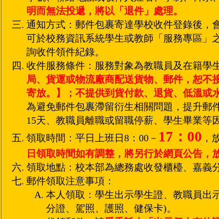
明而無法投遞，將以「退件」處理。
通知方式：郵件包裹寄達學校收件登錄後，
可於校務資訊系統學生或教師「服務專區」
詢收件領件紀錄。
收件服務條件：服務對象為教職員及在籍學
局、貨運或物流廠商配送貨物、郵件，恕不
寄放。】；不提供到貨付款、退貨、低溫或
為避免郵件包裹滯留衍生相關問題，提升郵
15天、教職員離職或留職停薪、學生畢業等
17：00
領取時間：平日上班日8：00－
，
日領取時間如有調整，將另行於網頁公告，
領取地點：校本部為總務處收發櫃檯、嘉義
郵件領取注意事項：
本人領取：學生出示學生證、教職員出示
分證、駕照、護照、健保卡)。