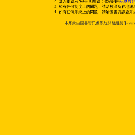
2.
登入帳號為Notes ID編號；密碼則與
校務資
3.
如有任何制度上的問題，請洽校區所在地總
4.
如有任何系統上的問題，請洽圖書資訊處系
本系統由圖書資訊處系統開發組製作‧Version