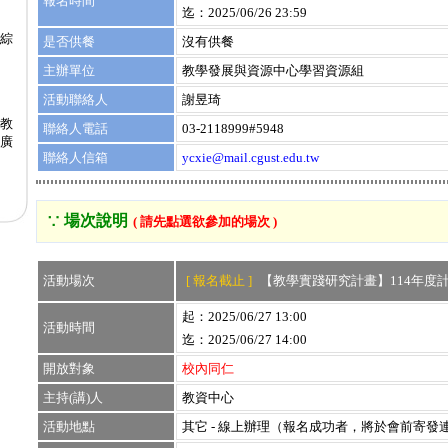
報名時間
迄：2025/06/26 23:59
綜
是否供餐
沒有供餐
主辦單位
教學發展與資源中心學習資源組
活動聯絡人
謝昱琦
教
聯絡人電話
03-2118999#5948
推廣
聯絡人信箱
ycxie@mail.cgust.edu.tw
∵ 場次說明
( 請先點選欲參加的場次 )
活動場次
[ 報名截止 ]
【教學實踐研究計畫】114年度
起：2025/06/27 13:00
活動時間
迄：2025/06/27 14:00
開放對象
校內同仁
主持(講)人
教資中心
活動地點
其它 - 線上辦理（報名成功者，將於會前寄發