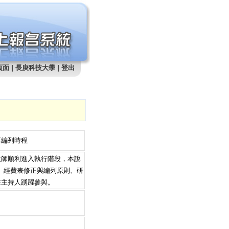
頁面
|
長庚科技大學
|
登出
算編列時程
教師順利進入執行階段，本說
、經費表修正與編列原則、研
畫主持人踴躍參與。