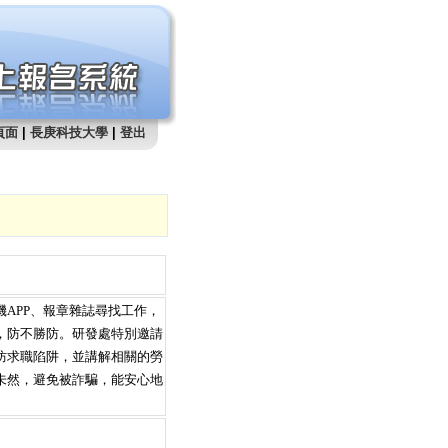
頁面
|
長庚科技大學
|
登出
APP、報章雜誌尋找工作，
，防不勝防。研發處特別邀請
防求職陷阱，並講解相關的勞
未然，避免被詐騙，能安心地