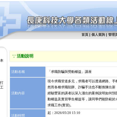
首頁
|
個人查詢
|
管理
∵ 活動說明
腳本
活動名稱
「求職防騙與勞動權益」講座
現今求職管道多元，求職者可以透過網路、手機
！打
然而各種求職陷阱、詐騙手法也不斷推陳出新
象工
活動內容
經驗豐富的講者以深入淺出的案例說明如何預
動權益及實習學生權益等，讓同學們能防範於
求職工作(實習)。
起：2026/05/20 15:10
活動時間