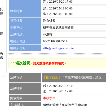
迄：2026/05/20 17:00
起：2026/05/13 00:00
度托
報名時間
練
迄：2026/05/19 00:00
是否供餐
沒有供餐
主辦單位
研究發展處就業輔導組
綜
活動聯絡人
林淑芬
聯絡人電話
03-2118999#5551
聯絡人信箱
sflin@mail.cgust.edu.tw
教
推廣
∵ 場次說明
( 請先點選欲參加的場次 )
活動場次
[ 報名截止 ]
「求職防騙與勞動權益」講座
起：2026/05/20 15:10
活動時間
迄：2026/05/20 17:00
開放對象
本校學生
主持(講)人
勞動部勞動法令講師/呂子瑜老師