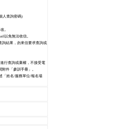
為個人查詢密碼)
修改。
ail以免無法收信。
查詢結果，勿來信要求查詢或
詢進行查詢或棄權，不接受電
閱附件「參訓手冊」。
詳述「姓名/服務單位/報名場