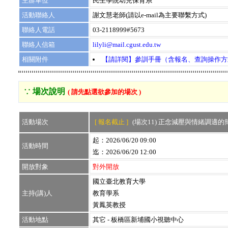
主辦單位
民生學院幼兒保育系
活動聯絡人
謝文慧老師(請以e-mail為主要聯繫方式)
聯絡人電話
03-2118999#5673
聯絡人信箱
lilyli@mail.cgust.edu.tw
相關附件
【請詳閱】參訓手冊（含報名、查詢操作方
∵ 場次說明
( 請先點選欲參加的場次 )
活動場次
[ 報名截止 ]
(場次11) 正念減壓與情緒調適的
起：2026/06/20 09:00
活動時間
迄：2026/06/20 12:00
開放對象
對外開放
國立臺北教育大學
主持(講)人
教育學系
黃鳳英教授
活動地點
其它 - 板橋區新埔國小視聽中心