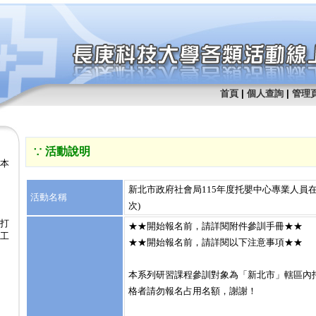
首頁
|
個人查詢
|
管理
∵ 活動說明
腳本
新北市政府社會局115年度托嬰中心專業人員在職研
活動名稱
次)
！打
★★開始報名前，請詳閱附件參訓手冊★★
象工
★★開始報名前，請詳閱以下注意事項★★
本系列研習課程參訓對象為「新北市」轄區內
格者請勿報名占用名額，謝謝！