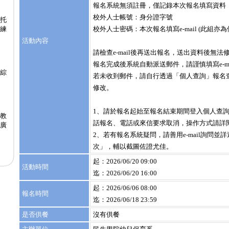
報名系統無須註冊，僅記錄本次報名填寫資料
校外人士帳號：身分證字號
度托
練
校外人士密碼：本次報名填寫e-mail (此組亦
活動內容
請檢查e-mail後再送出報名，送出資料後無法
報名完成後系統自動派送郵件，請謹慎填寫e-m
綜
若未收到郵件，請自行透過「個人查詢」報名
修改。
1、請於報名起始至報名結束期間登入個人查
教
話報名、電話或來信要求取消，操作方式請詳
推廣
2、若有報名系統疑問，請善用e-mail詢問並
次」，輔以截圖佐證尤佳。
起：2026/06/20 09:00
活動時間
迄：2026/06/20 16:00
起：2026/06/06 08:00
報名時間
迄：2026/06/18 23:59
是否供餐
沒有供餐