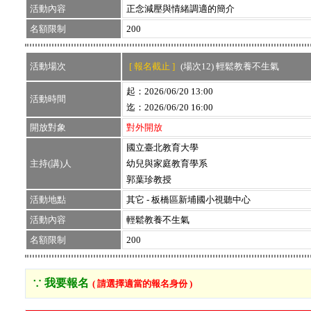
活動內容
正念減壓與情緒調適的簡介
名額限制
200
活動場次
[ 報名截止 ]
(場次12) 輕鬆教養不生氣
起：2026/06/20 13:00
活動時間
迄：2026/06/20 16:00
開放對象
對外開放
國立臺北教育大學
主持(講)人
幼兒與家庭教育學系
郭葉珍教授
活動地點
其它 - 板橋區新埔國小視聽中心
活動內容
輕鬆教養不生氣
名額限制
200
∵ 我要報名
( 請選擇適當的報名身份 )