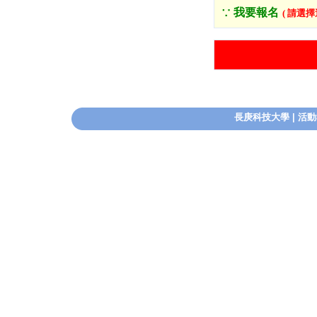
∵ 我要報名
( 請選
長庚科技大學
|
活動