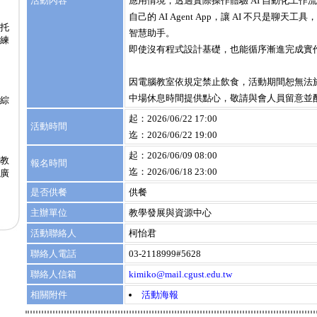
活動內容
應用情境，透過實際操作體驗 AI 自動化工作
自己的 AI Agent App，讓 AI 不只是聊
度托
智慧助手。
練
即使沒有程式設計基礎，也能循序漸進完成實
因電腦教室依規定禁止飲食，活動期間恕無法
中場休息時間提供點心，敬請與會人員留意並
綜
起：2026/06/22 17:00
活動時間
迄：2026/06/22 19:00
起：2026/06/09 08:00
教
報名時間
迄：2026/06/18 23:00
推廣
是否供餐
供餐
主辦單位
教學發展與資源中心
活動聯絡人
柯怡君
聯絡人電話
03-2118999#5628
聯絡人信箱
kimiko@mail.cgust.edu.tw
相關附件
活動海報