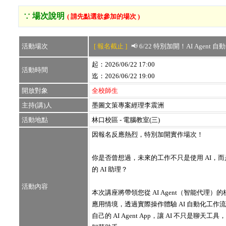
∵ 場次說明
( 請先點選欲參加的場次 )
活動場次
[ 報名截止 ]
📢 6/22 特別加開！AI Agent
起：2026/06/22 17:00
活動時間
迄：2026/06/22 19:00
開放對象
全校師生
主持(講)人
墨圖文策專案經理李震洲
活動地點
林口校區 - 電腦教室(三)
因報名反應熱烈，特別加開實作場次！
你是否曾想過，未來的工作不只是使用 AI，
的 AI 助理？
活動內容
本次講座將帶領您從 AI Agent（智能代理
應用情境，透過實際操作體驗 AI 自動化工作
自己的 AI Agent App，讓 AI 不只是聊