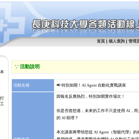
首頁
|
個人查詢
|
管理
∵ 活動說明
腳本
活動名稱
📢 特別加開！AI Agent 自動化實戰講座
因報名反應熱烈，特別加開實作場次！
！打
象工
你是否曾想過，未來的工作不只是使用 AI，
的 AI 助理？
本次講座將帶領您從 AI Agent（智能代理