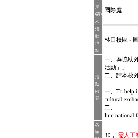
持
國際處
(講)
人
活
動
林口校區 - 
地
點
一、為協助
活動」。
二、請本校
活
動
一、To help int
內
容
cultural excha
二、
International 
名
額
30，
需人工