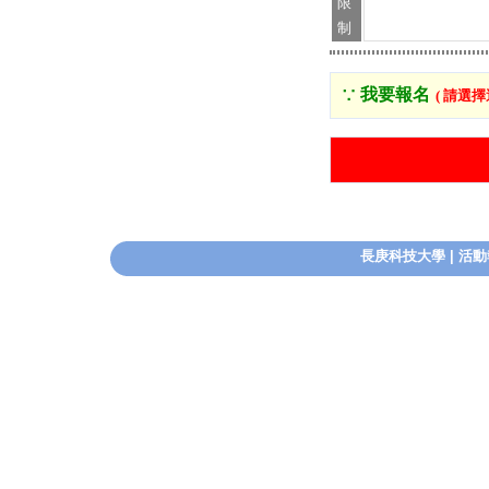
限
制
∵ 我要報名
( 請選
長庚科技大學
|
活動