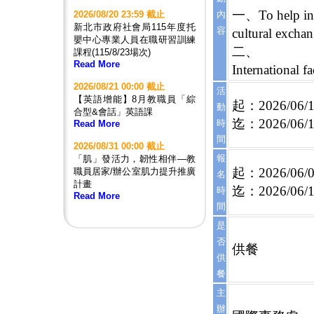
一、To help inte
2026/08/20 23:59 截止
內
新北市政府社會局115年度托
容
cultural exchan
嬰中心專業人員在職研習訓練
二、
課程(115/8/23場次)
Read More
International f
2026/08/21 00:00 截止
活
【英語增能】8月教職員「綜
起：2026/06/1
動
合型&會話」英語課
迄：2026/06/1
時
Read More
間
2026/08/31 00:00 截止
報
「肌」發活力，韌性相伴—教
起：2026/06/0
職員居家/辦公室肌力提升推廣
名
計畫
迄：2026/06/1
時
Read More
間
是
否
供餐
供
餐
主
辦