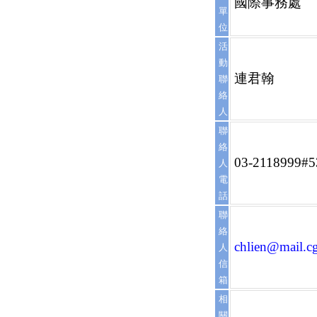
國際事務處
單
位
活
動
連君翰
聯
絡
人
聯
絡
03-2118999#5
人
電
話
聯
絡
chlien@mail.cg
人
信
箱
相
關