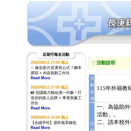
近期可報名活動
2026/08/11 17:00 截止
∵ 活動說明
✨ 爆款影片其實有公式？腳本
撰寫 × 內容規劃工作坊
Read More
活
動
2026/08/12 17:00 截止
115年外籍教研人員教
名
📸 別讓能力輸給第一印象！打
造你的個人品牌 × 專業形象工
稱
作坊
一、為協助外
Read More
活動」。
2026/08/14 12:00 截止
二、請本校外
【永續手作】原民風零錢包
活
Read More
動