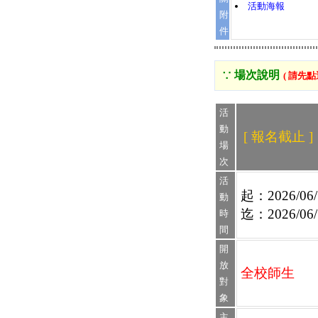
活動海報
附
件
∵ 場次說明
( 請先
活
動
[ 報名截止 ]
場
次
活
起：2026/06/1
動
迄：2026/06/1
時
間
開
放
全校師生
對
象
主